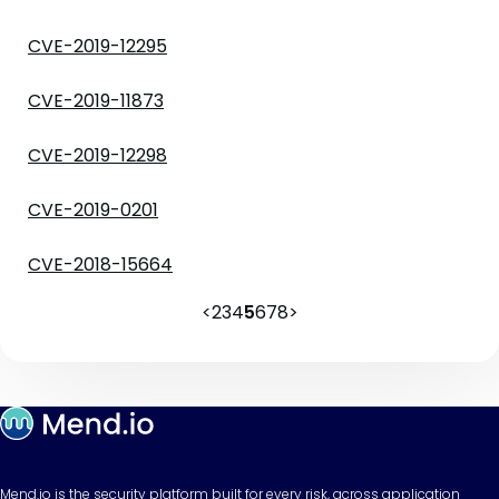
CVE-2019-12295
CVE-2019-11873
CVE-2019-12298
CVE-2019-0201
CVE-2018-15664
<
2
3
4
5
6
7
8
>
Mend.io is the security platform built for every risk, across application