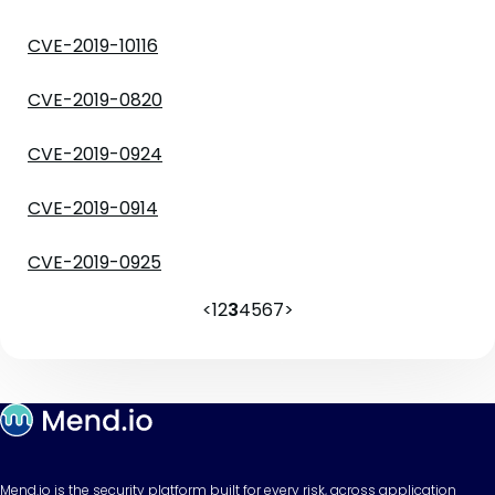
CVE-2019-10116
CVE-2019-0820
CVE-2019-0924
CVE-2019-0914
CVE-2019-0925
<
1
2
3
4
5
6
7
>
Mend.io is the security platform built for every risk, across application