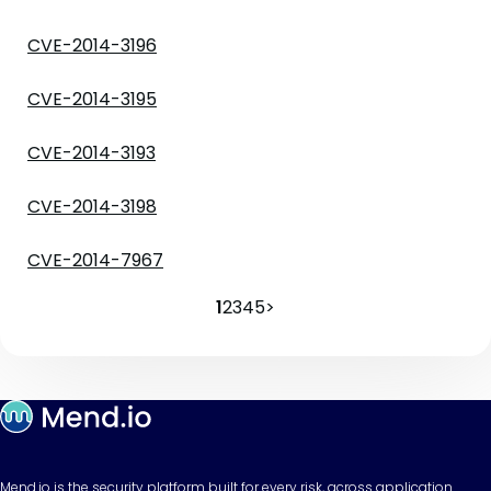
CVE-2014-3196
CVE-2014-3195
CVE-2014-3193
CVE-2014-3198
CVE-2014-7967
1
2
3
4
5
>
Mend.io is the security platform built for every risk, across application