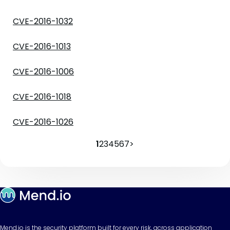
CVE-2016-1032
CVE-2016-1013
CVE-2016-1006
CVE-2016-1018
CVE-2016-1026
1
2
3
4
5
6
7
>
Mend.io is the security platform built for every risk, across application