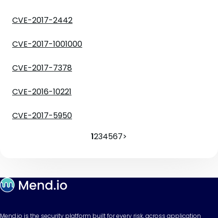
CVE-2017-2442
CVE-2017-1001000
CVE-2017-7378
CVE-2016-10221
CVE-2017-5950
1
2
3
4
5
6
7
>
Mend.io is the security platform built for every risk, across application