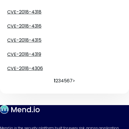
CVE-2018-4318
CVE-2018-4316
CVE-2018-4315
CVE-2018-4319
CVE-2018-4306
1
2
3
4
5
6
7
>
Mend.io is the security platform built for every risk, across application