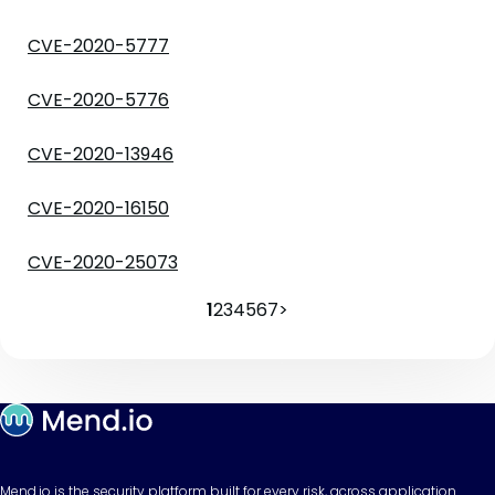
CVE-2020-5777
CVE-2020-5776
CVE-2020-13946
CVE-2020-16150
CVE-2020-25073
1
2
3
4
5
6
7
>
Mend.io is the security platform built for every risk, across application