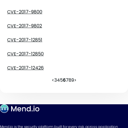
CVE-2017-9800
CVE-2017-9802
CVE-2017-12851
CVE-2017-12850
CVE-2017-12426
<
3
4
5
6
7
8
9
>
Mend.io is the security platform built for every risk, across application