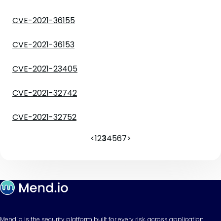
CVE-2021-36155
CVE-2021-36153
CVE-2021-23405
CVE-2021-32742
CVE-2021-32752
<
1
2
3
4
5
6
7
>
Mend.io is the security platform built for every risk, across application