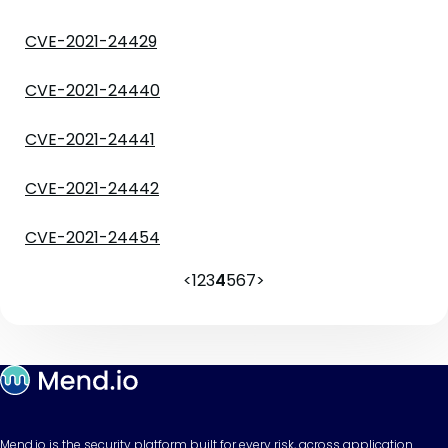
CVE-2021-24429
CVE-2021-24440
CVE-2021-24441
CVE-2021-24442
CVE-2021-24454
<
1
2
3
4
5
6
7
>
Mend.io is the security platform built for every risk, across application