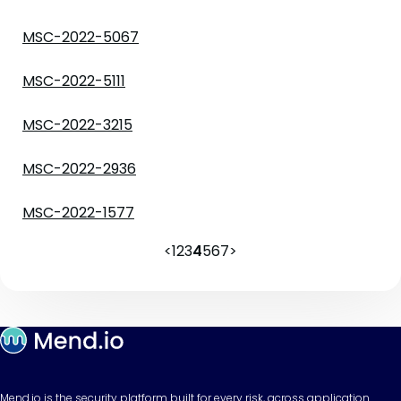
MSC-2022-5067
MSC-2022-5111
MSC-2022-3215
MSC-2022-2936
MSC-2022-1577
<
1
2
3
4
5
6
7
>
Mend.io is the security platform built for every risk, across application