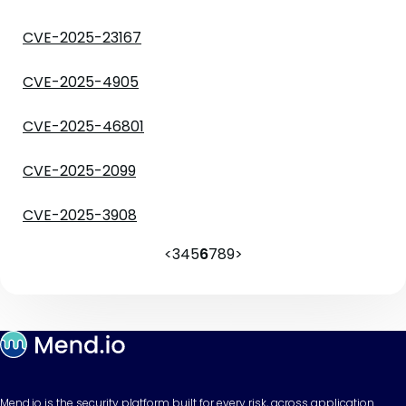
CVE-2025-23167
CVE-2025-4905
CVE-2025-46801
CVE-2025-2099
CVE-2025-3908
<
3
4
5
6
7
8
9
>
Mend.io is the security platform built for every risk, across application